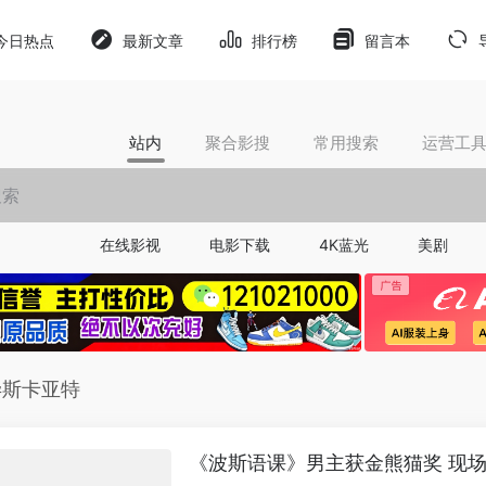
今日热点
最新文章
排行榜
留言本
站内
聚合影搜
常用搜索
运营工
在线影视
电影下载
4K蓝光
美剧
毕斯卡亚特
《波斯语课》男主获金熊猫奖 现