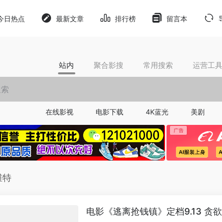
今日热点
最新文章
排行榜
留言本
站内
聚合影搜
常用搜索
运营工
在线影视
电影下载
4K蓝光
美剧
维特
电影《逃离抢钱镇》定档9.13 贪