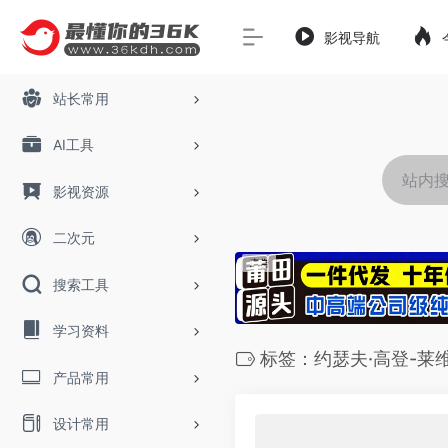
影视导航
站长常用
AI工具
影视资源
二次元
搜索工具
学习资料
标签：约瑟夫·高登-莱
产品常用
设计常用