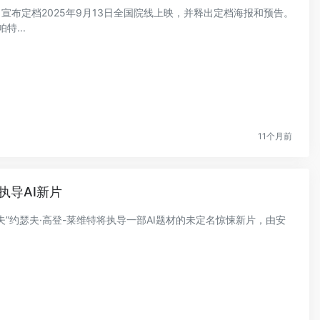
》宣布定档2025年9月13日全国院线上映，并释出定档海报和预告。
...
11个月前
执导AI新片
“囧瑟夫”约瑟夫·高登-莱维特将执导一部AI题材的未定名惊悚新片，由安