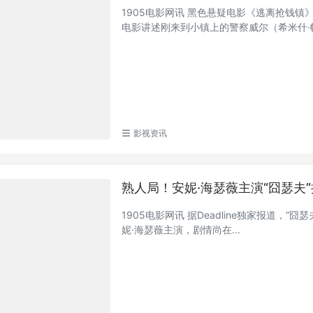
1905电影网讯 黑色悬疑电影《逃离抢钱镇
电影讲述刚来到小镇上的警察威尔（希米什·帕特
影视资讯
熟人局！安妮·海瑟薇主演“囧瑟夫”
1905电影网讯 据Deadline独家报道，
妮·海瑟薇主演，剧情尚在...