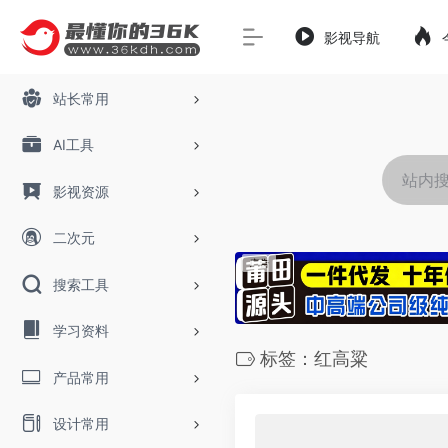
影视导航
站长常用
AI工具
影视资源
二次元
搜索工具
学习资料
标签：红高粱
产品常用
设计常用