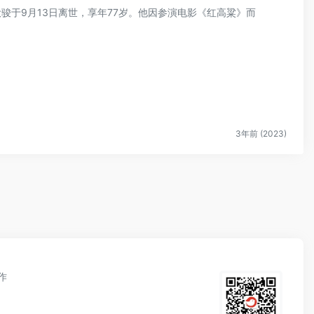
汝骏于9月13日离世，享年77岁。他因参演电影《红高粱》而
3年前 (2023)
作