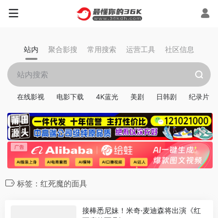
站内
聚合影搜
常用搜索
运营工具
社区信息
在线影视
电影下载
4K蓝光
美剧
日韩剧
纪录片
标签：红死魔的面具
接棒悉尼妹！米奇·麦迪森将出演《红