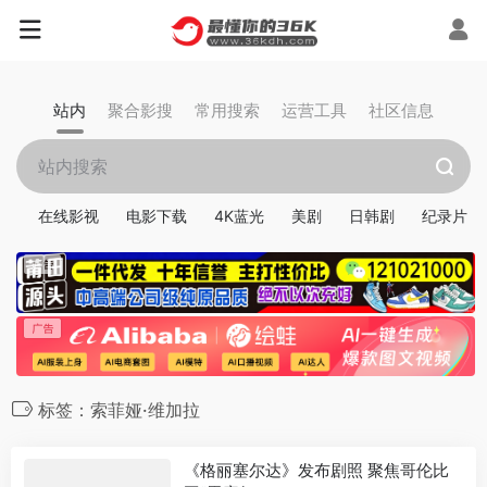
站内
聚合影搜
常用搜索
运营工具
社区信息
在线影视
电影下载
4K蓝光
美剧
日韩剧
纪录片
标签：索菲娅·维加拉
《格丽塞尔达》发布剧照 聚焦哥伦比