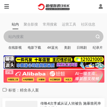
站内
聚合影搜
常用搜索
运营工具
社区信息
在线影视
电影下载
4K蓝光
美剧
日韩剧
纪录片
标签：精舍杀人案
传唤4次李威从证人转被告 施暴致死串