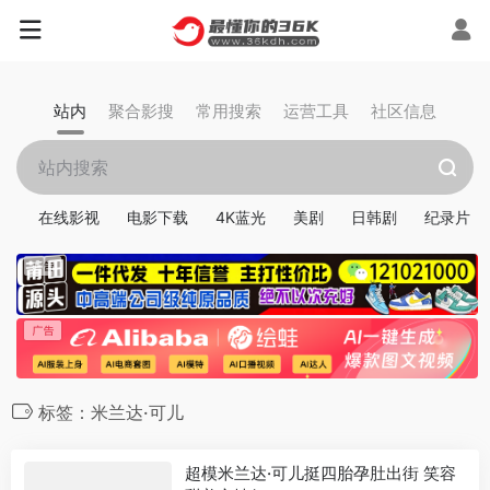
站内
聚合影搜
常用搜索
运营工具
社区信息
在线影视
电影下载
4K蓝光
美剧
日韩剧
纪录片
标签：米兰达·可儿
超模米兰达·可儿挺四胎孕肚出街 笑容