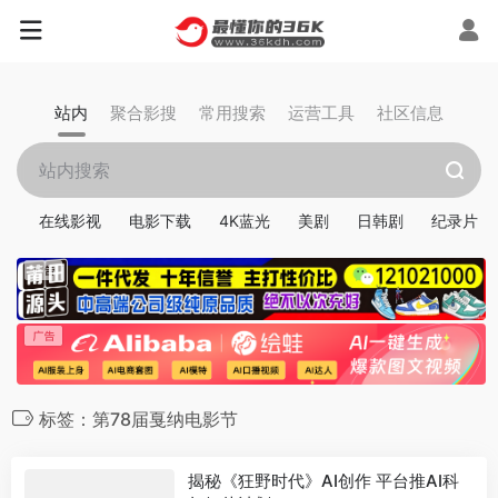
站内
聚合影搜
常用搜索
运营工具
社区信息
在线影视
电影下载
4K蓝光
美剧
日韩剧
纪录片
标签：第78届戛纳电影节
揭秘《狂野时代》AI创作 平台推AI科