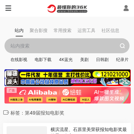
站内
聚合影搜
常用搜索
运营工具
社区信息
在线影视
电影下载
4K蓝光
美剧
日韩剧
纪录片
标签：第49届报知电影奖
横滨流星、石原里美荣获报知电影奖最