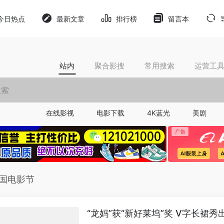
今日热点
最新文章
排行榜
留言本
站内
聚合影搜
常用搜索
运营工
在线影视
电影下载
4K蓝光
美剧
美国电影节
“龙妈”获“新好莱坞”奖 V字长裙秀