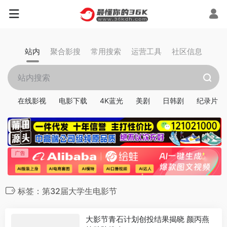
站内
聚合影搜
常用搜索
运营工具
社区信息
在线影视
电影下载
4K蓝光
美剧
日韩剧
纪录片
标签：第32届大学生电影节
大影节青石计划创投结果揭晓 颜丙燕