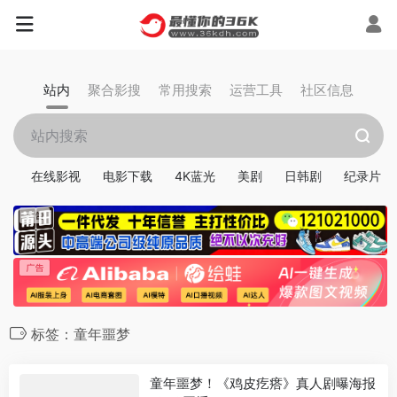
站内
聚合影搜
常用搜索
运营工具
社区信息
在线影视
电影下载
4K蓝光
美剧
日韩剧
纪录片
标签：童年噩梦
童年噩梦！《鸡皮疙瘩》真人剧曝海报