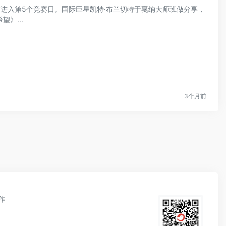
电影节进入第5个竞赛日。国际巨星凯特·布兰切特于戛纳大师班做分享，
》...
3个月前
作