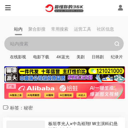
站内
聚合影搜
常用搜索
运营工具
社区信息
在线影视
电影下载
4K蓝光
美剧
日韩剧
纪录片
标签：秘密
板垣李光人×中岛裕翔! W主演科幻悬