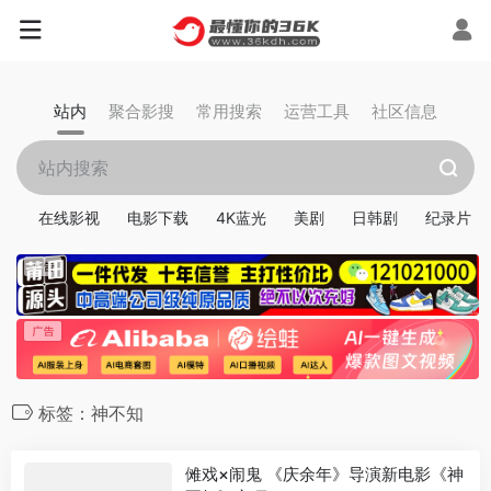
站内
聚合影搜
常用搜索
运营工具
社区信息
在线影视
电影下载
4K蓝光
美剧
日韩剧
纪录片
标签：神不知
傩戏×闹鬼 《庆余年》导演新电影《神