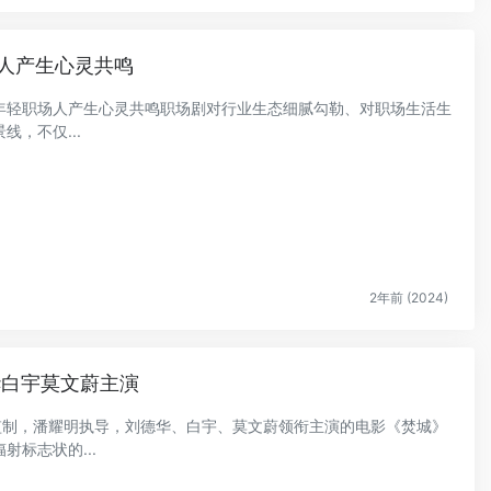
人产生心灵共鸣
年轻职场人产生心灵共鸣职场剧对行业生态细腻勾勒、对职场生活生
，不仅...
2年前 (2024)
华白宇莫文蔚主演
明监制，潘耀明执导，刘德华、白宇、莫文蔚领衔主演的电影《焚城》
标志状的...