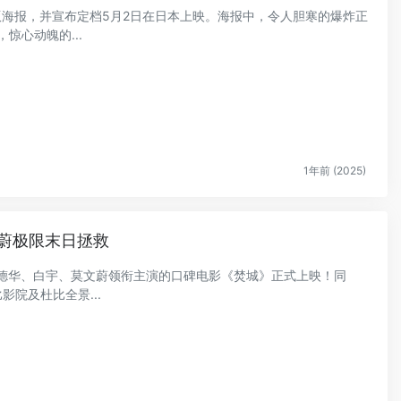
日版海报，并宣布定档5月2日在日本上映。海报中，令人胆寒的爆炸正
惊心动魄的...
1年前 (2025)
蔚极限末日拯救
，刘德华、白宇、莫文蔚领衔主演的口碑电影《焚城》正式上映！同
影院及杜比全景...