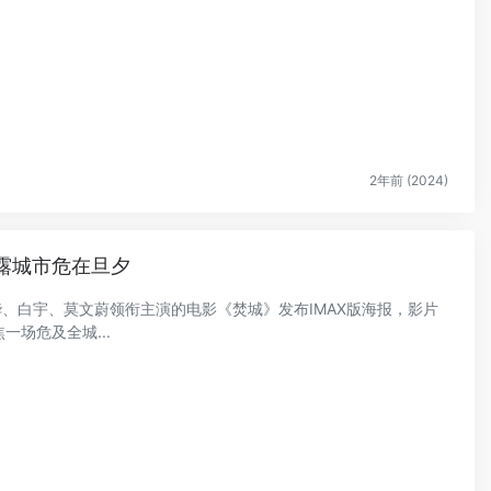
.
2年前 (2024)
泄露城市危在旦夕
华、白宇、莫文蔚领衔主演的电影《焚城》发布IMAX版海报，影片
一场危及全城...