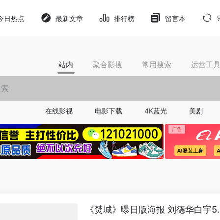
今日热点
最新文章
排行榜
留言本
站内
聚合影搜
常用搜索
运营工
在线影视
电影下载
4K蓝光
美剧
《焚城》曝日版海报 刘德华白宇5