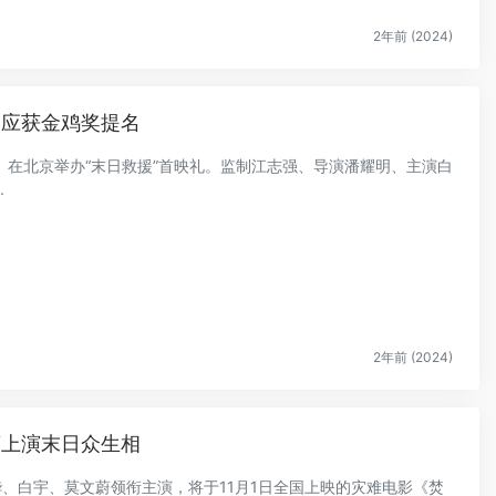
2年前 (2024)
回应获金鸡奖提名
焚城》在北京举办“末日救援”首映礼。监制江志强、导演潘耀明、主演白
.
2年前 (2024)
蔚上演末日众生相
华、白宇、莫文蔚领衔主演，将于11月1日全国上映的灾难电影《焚