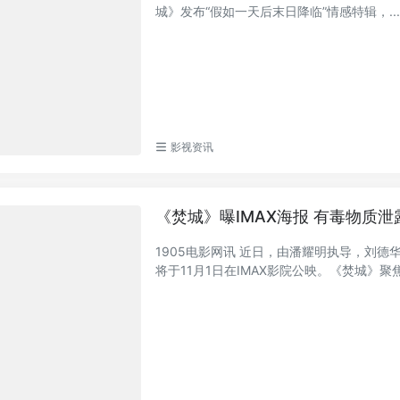
城》发布“假如一天后末日降临”情感特辑，..
影视资讯
《焚城》曝IMAX海报 有毒物质
1905电影网讯 近日，由潘耀明执导，刘德
将于11月1日在IMAX影院公映。《焚城》聚焦