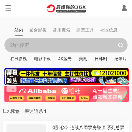
站内
聚合影搜
常用搜索
运营工具
社区信息
在线影视
电影下载
4K蓝光
美剧
日韩剧
纪录片
标签：疾速追杀4
《哪吒2》连续八周票房登顶 系列总票