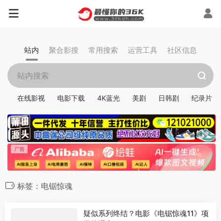
站内
聚合影搜
常用搜索
运营工具
社区信息
在线影视
电影下载
4K蓝光
美剧
日韩剧
纪录片
标签：电锯惊魂
疑似系列终结？电影《电锯惊魂11》项