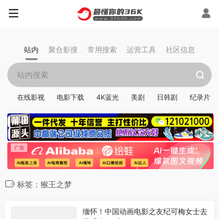
站内
聚合影搜
常用搜索
运营工具
社区信息
在线影视
电影下载
4K蓝光
美剧
日韩剧
纪录片
标签：猴王之梦
缅怀！中国动画电影之友纪可梅女士去