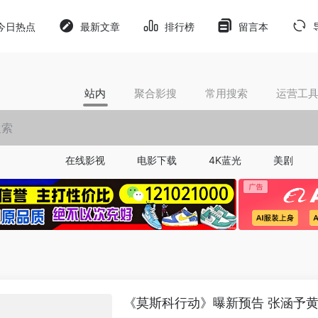
今日热点
最新文章
排行榜
留言本
站内
聚合影搜
常用搜索
运营工
在线影视
电影下载
4K蓝光
美剧
《莫斯科行动》曝新预告 张涵予