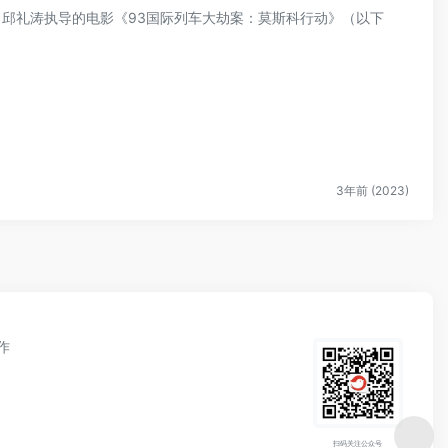
制，邱礼涛执导的电影《93国际列车大劫案：莫斯科行动》（以下
3年前 (2023)
作
扫码关注公众号