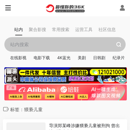
站内
聚合影搜
常用搜索
运营工具
社区信息
在线影视
电影下载
4K蓝光
美剧
日韩剧
纪录片
标签：猥亵儿童
导演郑某峰涉嫌猥亵儿童被刑拘 曾出