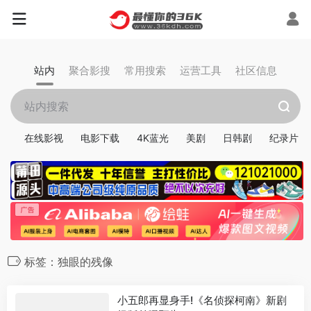
站内
聚合影搜
常用搜索
运营工具
社区信息
在线影视
电影下载
4K蓝光
美剧
日韩剧
纪录片
标签：独眼的残像
小五郎再显身手!《名侦探柯南》新剧