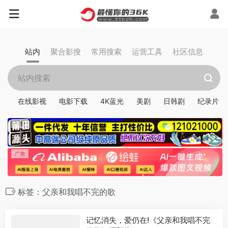
站内
聚合影搜
常用搜索
运营工具
社区信息
在线影视
电影下载
4K蓝光
美剧
日韩剧
纪录片
标签：父亲和我唱不完的歌
记忆消失，爱仍在!《父亲和我唱不完