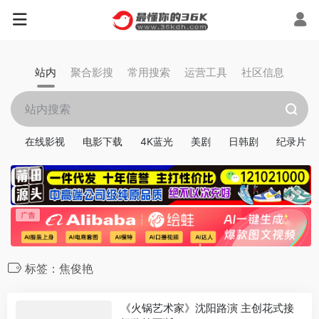
站内
聚合影搜
常用搜索
运营工具
社区信息
在线影视
电影下载
4K蓝光
美剧
日韩剧
纪录片
标签：焦俊艳
《火锅艺术家》沈阳路演 主创花式接