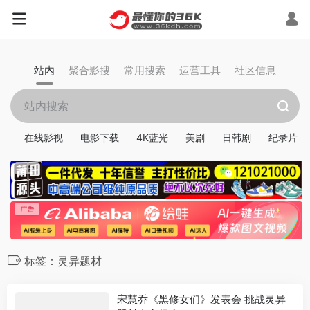
站内
聚合影搜
常用搜索
运营工具
社区信息
在线影视
电影下载
4K蓝光
美剧
日韩剧
纪录片
标签：灵异题材
宋慧乔《黑修女们》发表会 挑战灵异