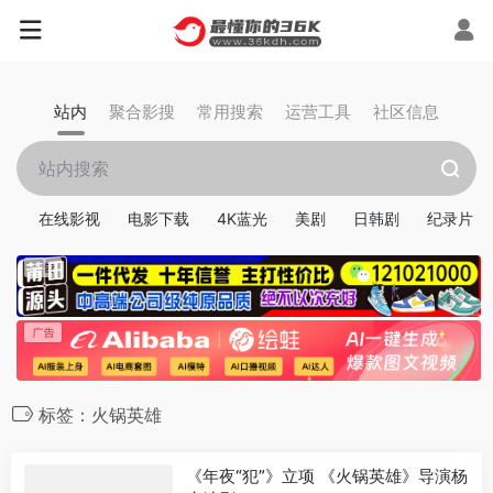
站内
聚合影搜
常用搜索
运营工具
社区信息
在线影视
电影下载
4K蓝光
美剧
日韩剧
纪录片
标签：火锅英雄
《年夜“犯”》立项 《火锅英雄》导演杨