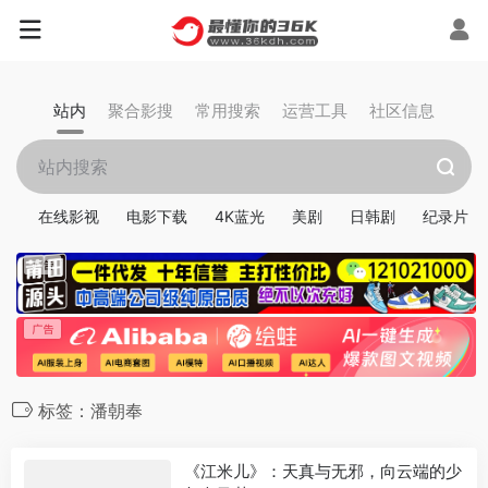
站内
聚合影搜
常用搜索
运营工具
社区信息
在线影视
电影下载
4K蓝光
美剧
日韩剧
纪录片
标签：潘朝奉
《江米儿》：天真与无邪，向云端的少