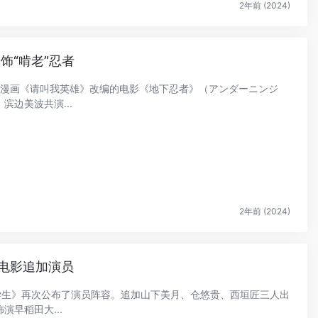
2年前 (2024)
饰“啃老”忍者
吾原作漫画《请叫我英雄》改编的电影《地下忍者》（アンダーニンジ
边美波共演...
2年前 (2024)
电影追加演员
大学生》再次公布了演员阵容。追加山下美月、仓悠贵、西垣匠三人出
早稻田大...