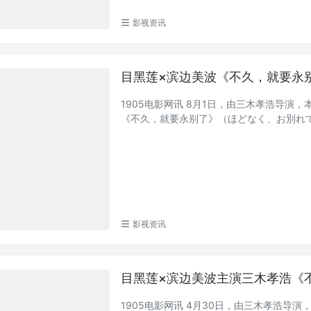
影视资讯
目黑莲×滨边美波《不久，就要永
1905电影网讯 8月1日，由三木孝浩导
《不久，就要永别了》（ほどなく、お別れです
影视资讯
目黑莲×滨边美波主演三木孝浩《
1905电影网讯 4月30日，由三木孝浩