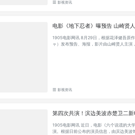
影视资讯
电影《地下忍者》曝预告 山崎贤人
1905电影网讯 8月29日，根据花泽健
ャ）发布预告、海报，影片由山崎贤人主演，滨
影视资讯
第四次共演！滨边美波赤楚卫二新
1905电影网讯 近日，电影《六个说谎的
演。根据日前公布的演员信息，由滨边美波饰演