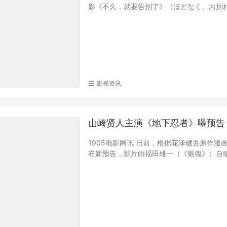
影《不久，就要告别了》（ほどなく、お別れで
影视资讯
山崎贤人主演《地下忍者》曝预告 
1905电影网讯 日前，根据花泽健吾原作
布新预告，影片由福田雄一（《银魂》）自编自