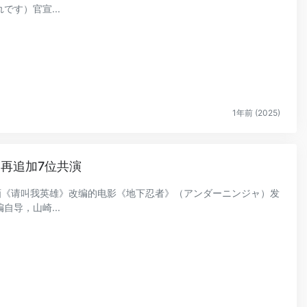
す）官宣...
1年前 (2025)
再追加7位共演
漫画《请叫我英雄》改编的电影《地下忍者》（アンダーニンジャ）发
导，山崎...