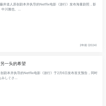
的藤井道人原创剧本并执导的Netflix电影《游行》发布海量剧照，影
川雅也、...
2年前 (2024)
命另一头的希望
创剧本并执导的Netflix电影《游行》于2月6日发布首支预告，同时
しぐさ...