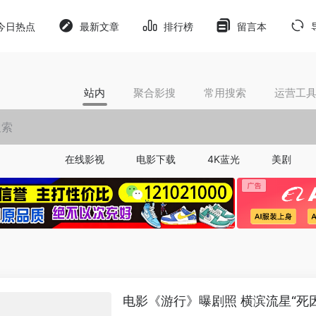
今日热点
最新文章
排行榜
留言本
站内
聚合影搜
常用搜索
运营工
在线影视
电影下载
4K蓝光
美剧
电影《游行》曝剧照 横滨流星“死