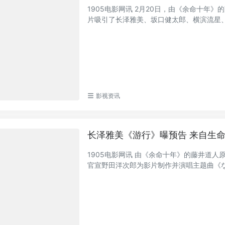
1905电影网讯 2月20日，由《余命十年》
片吸引了长泽雅美、坂口健太郎、横滨流星、中
影视资讯
长泽雅美《游行》曝预告 来自生
1905电影网讯 由《余命十年》的藤井道人原
官宣野田洋次郎为影片制作并演唱主题曲《なみ