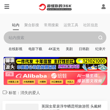
站内
聚合影搜
常用搜索
运营工具
社区信息
在线影视
电影下载
4K蓝光
美剧
日韩剧
纪录片
标签：消失的爱人
英国女星裴淳华晒昆明旅游照 头戴鲜