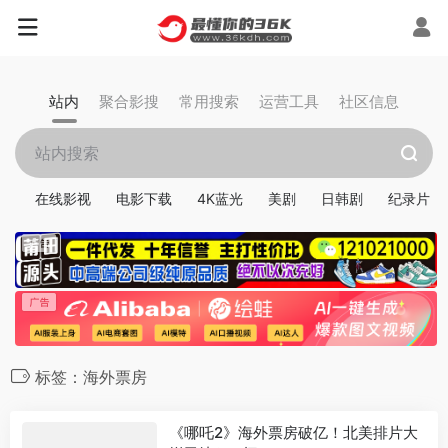
站内
聚合影搜
常用搜索
运营工具
社区信息
在线影视
电影下载
4K蓝光
美剧
日韩剧
纪录片
标签：海外票房
《哪吒2》海外票房破亿！北美排片大