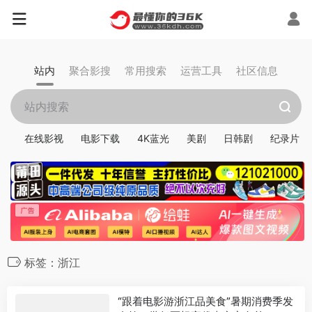
站内
聚合影搜
常用搜索
运营工具
社区信息
在线影视
电影下载
4K蓝光
美剧
日韩剧
纪录片
标签：浙江
“跟着电影游浙江品美食”暑期消费季发