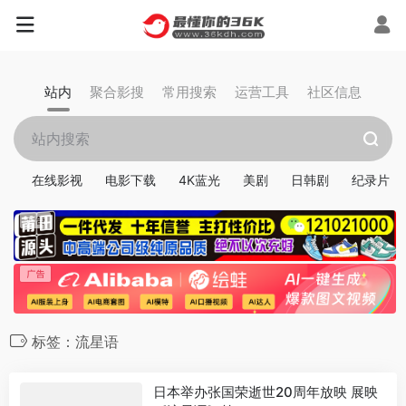
站内
聚合影搜
常用搜索
运营工具
社区信息
在线影视
电影下载
4K蓝光
美剧
日韩剧
纪录片
标签：流星语
日本举办张国荣逝世20周年放映 展映