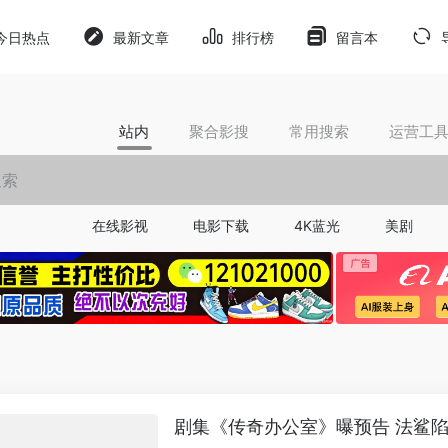
今日热点
最新文章
排行榜
留言本
站内
聚合影搜
常用搜索
运营工
在线影视
电影下载
4K蓝光
美剧
剧集《传奇办公室》曝预告 法鲨陷