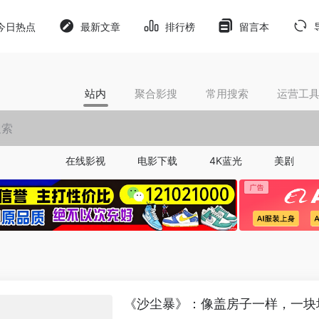
今日热点
最新文章
排行榜
留言本
站内
聚合影搜
常用搜索
运营工
在线影视
电影下载
4K蓝光
美剧
《沙尘暴》：像盖房子一样，一块