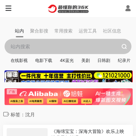
站内
聚合影搜
常用搜索
运营工具
社区信息
在线影视
电影下载
4K蓝光
美剧
日韩剧
纪录片
标签：沈月
《海绵宝宝：深海大冒险》欢乐上映