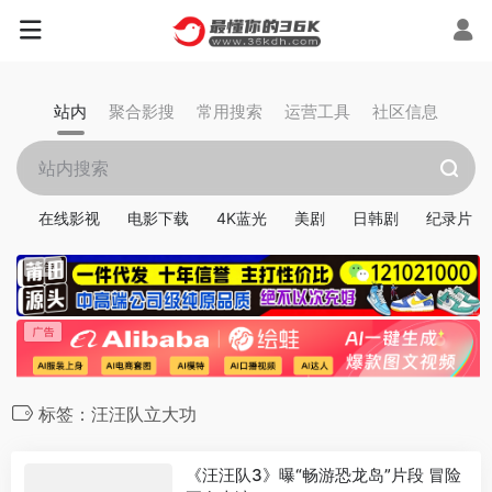
站内
聚合影搜
常用搜索
运营工具
社区信息
在线影视
电影下载
4K蓝光
美剧
日韩剧
纪录片
标签：汪汪队立大功
《汪汪队3》曝“畅游恐龙岛”片段 冒险