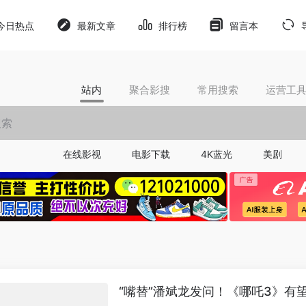
今日热点
最新文章
排行榜
留言本
站内
聚合影搜
常用搜索
运营工
在线影视
电影下载
4K蓝光
美剧
“嘴替”潘斌龙发问！《哪吒3》有