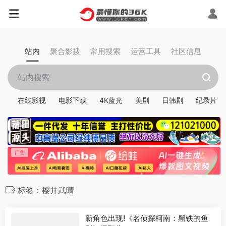
站内
聚合影搜
常用搜索
运营工具
社区信息
在线影视
电影下载
4K蓝光
美剧
日韩剧
纪录片
标签：樱井武晴
新角色出现!《名侦探柯南：黑铁的鱼