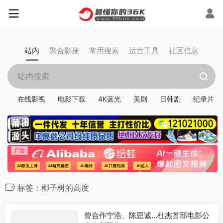
站内
聚合影搜
常用搜索
运营工具
社区信息
在线影视
电影下载
4K蓝光
美剧
日韩剧
纪录片
标签：椰子树的高度
曾合作宁浩、陈思诚…杜杰首部电影公