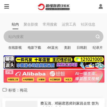
站内
聚合影搜
常用搜索
运营工具
社区信息
在线影视
电影下载
4K蓝光
美剧
日韩剧
纪录片
标签：梅花
费玉清、邓丽君恩师刘家昌去世 曾为