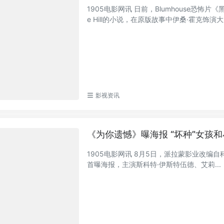
1905电影网讯 日前，Blumhouse恐怖片《黑
e Hill的小说，在原版故事中伊桑·霍克饰演大反
影视资讯
《为你遗憾》曝海报 “坏种”女孩
1905电影网讯 8月5日，派拉蒙影业改编自科琳
首曝海报，主演斯科特·伊斯特伍德、艾莉...