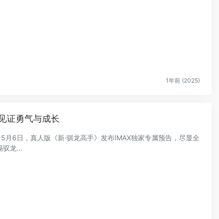
1年前 (2025)
手》曝IMAX预告 6.13见证勇气与成长
！5月6日，真人版《新·驯龙高手》发布IMAX独家专属预告，尽显全
龙...