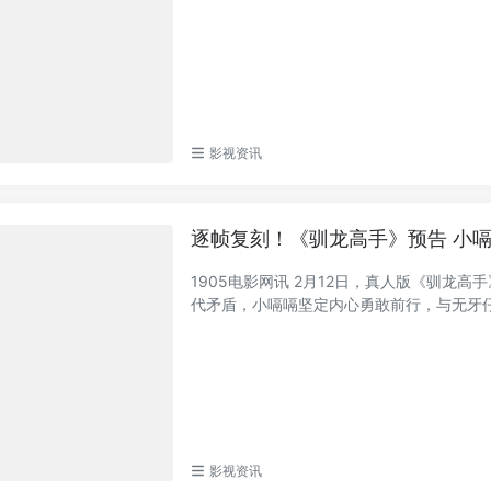
影视资讯
逐帧复刻！《驯龙高手》预告 小
1905电影网讯 2月12日，真人版《驯龙高手》（
代矛盾，小嗝嗝坚定内心勇敢前行，与无牙仔共
影视资讯