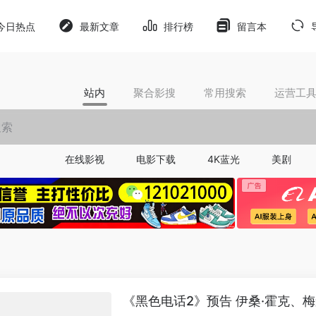
今日热点
最新文章
排行榜
留言本
站内
聚合影搜
常用搜索
运营工
在线影视
电影下载
4K蓝光
美剧
《黑色电话2》预告 伊桑·霍克、梅