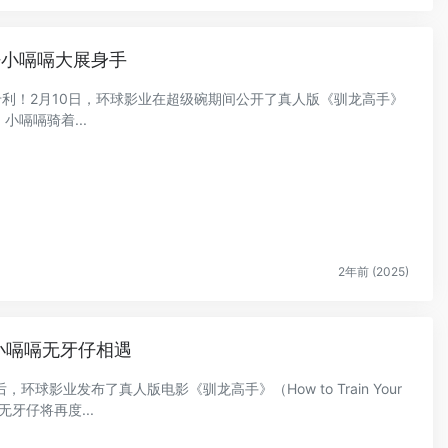
仔小嗝嗝大展身手
的专利！2月10日，环球影业在超级碗期间公开了真人版《驯龙高手》
告，小嗝嗝骑着...
2年前 (2025)
小嗝嗝无牙仔相遇
，环球影业发布了真人版电影《驯龙高手》（How to Train Your
牙仔将再度...