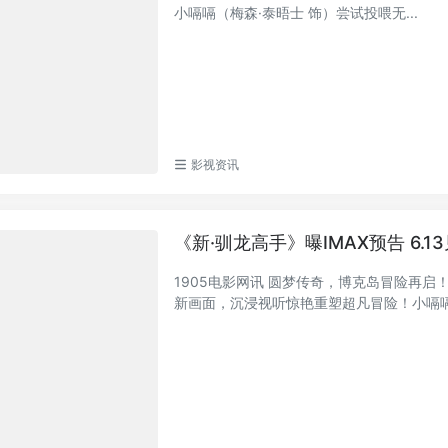
小嗝嗝（梅森·泰晤士 饰）尝试投喂无...
影视资讯
《新·驯龙高
1905电影网讯 圆梦传奇，博克岛冒险再启
新画面，沉浸视听惊艳重塑超凡冒险！小嗝嗝驭