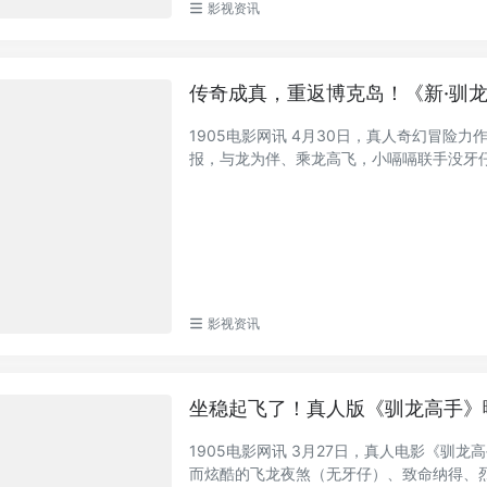
影视资讯
传奇成真，重返博克岛！《新·驯龙高
1905电影网讯 4月30日，真人奇幻冒险
报，与龙为伴、乘龙高飞，小嗝嗝联手没牙仔.
影视资讯
坐稳起飞了！真人版《驯龙高手》
1905电影网讯 3月27日，真人电影《驯龙高手》
而炫酷的飞龙夜煞（无牙仔）、致命纳得、烈焰