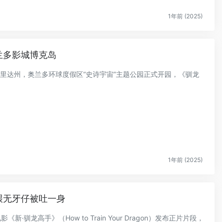
1年前 (2025)
兰多影城博克岛
佛罗里达州，奥兰多环球度假区“史诗宇宙”主题公园正式开园，《驯龙
1年前 (2025)
喂无牙仔被吐一身
·驯龙高手》（How to Train Your Dragon）发布正片片段，