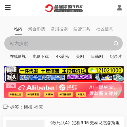
站内
聚合影搜
常用搜索
运营工具
社区信息
在线影视
电影下载
4K蓝光
美剧
日韩剧
纪录片
标签：梅根·福克
《敢死队4》定档9.15 史泰龙杰森斯坦