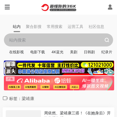
站内
聚合影搜
常用搜索
运营工具
社区信息
在线影视
电影下载
4K蓝光
美剧
日韩剧
纪录片
标签：梁靖康
周依然、梁靖康三搭！《在她身后》开