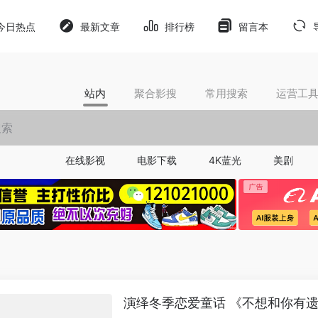
今日热点
最新文章
排行榜
留言本
站内
聚合影搜
常用搜索
运营工
在线影视
电影下载
4K蓝光
美剧
演绎冬季恋爱童话 《不想和你有遗憾