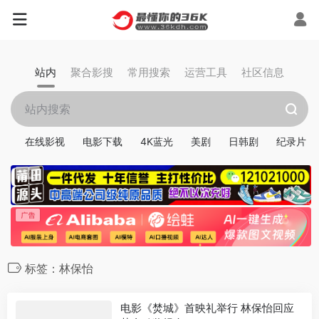
站内
聚合影搜
常用搜索
运营工具
社区信息
在线影视
电影下载
4K蓝光
美剧
日韩剧
纪录片
标签：林保怡
电影《焚城》首映礼举行 林保怡回应