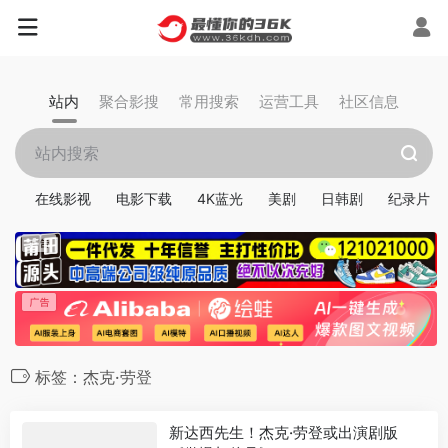
站内
聚合影搜
常用搜索
运营工具
社区信息
在线影视
电影下载
4K蓝光
美剧
日韩剧
纪录片
标签：杰克·劳登
新达西先生！杰克·劳登或出演剧版