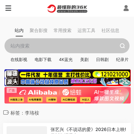
站内
聚合影搜
常用搜索
运营工具
社区信息
在线影视
电影下载
4K蓝光
美剧
日韩剧
纪录片
标签：李珞桉
张艺兴《不说话的爱》2026日本上映!