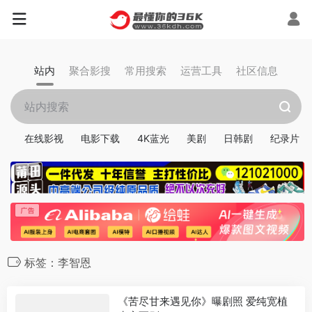
站内
聚合影搜
常用搜索
运营工具
社区信息
在线影视
电影下载
4K蓝光
美剧
日韩剧
纪录片
标签：李智恩
《苦尽甘来遇见你》曝剧照 爱纯宽植