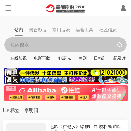
站内
聚合影搜
常用搜索
运营工具
社区信息
在线影视
电影下载
4K蓝光
美剧
日韩剧
纪录片
标签：李明阳
电影《在他乡》曝推广曲 质朴民谣唱